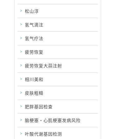
松山淳
氢气滴注
氢气疗法
疲劳恢复
疲劳恢复大蒜注射
相川美和
皮肤粗糙
肥胖基因检查
脑梗塞・心肌梗塞发病风险
叶酸代谢基因检测