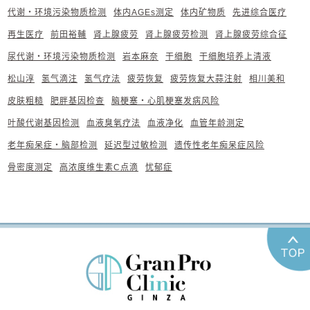
代谢・环境污染物质检测
体内AGEs测定
体内矿物质
先进综合医疗
再生医疗
前田裕輔
肾上腺疲劳
肾上腺疲劳检测
肾上腺疲劳综合征
尿代谢・环境污染物质检测
岩本麻奈
干细胞
干细胞培养上清液
松山淳
氢气滴注
氢气疗法
疲劳恢复
疲劳恢复大蒜注射
相川美和
皮肤粗糙
肥胖基因检查
脑梗塞・心肌梗塞发病风险
叶酸代谢基因检测
血液臭氧疗法
血液净化
血管年龄测定
老年痴呆症・脑部检测
延迟型过敏检测
遗传性老年痴呆症风险
骨密度测定
高浓度维生素C点滴
忧郁症