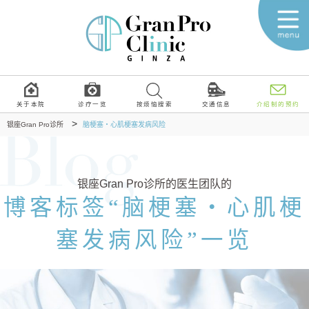
关于本院
诊疗一览
按烦恼搜索
交通信息
介绍制的预约
>
银座Gran Pro诊所
脑梗塞・心肌梗塞发病风险
银座Gran Pro诊所的医生团队的
博客标签“脑梗塞・心肌梗
塞发病风险”一览